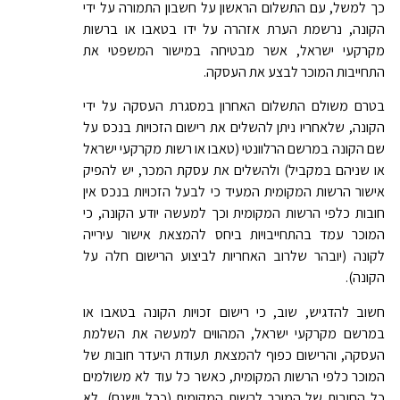
כך למשל, עם התשלום הראשון על חשבון התמורה על ידי
הקונה, נרשמת הערת אזהרה על ידו בטאבו או ברשות
מקרקעי ישראל, אשר מבטיחה במישור המשפטי את
התחייבות המוכר לבצע את העסקה.
בטרם משולם התשלום האחרון במסגרת העסקה על ידי
הקונה, שלאחריו ניתן להשלים את רישום הזכויות בנכס על
שם הקונה במרשם הרלוונטי (טאבו או רשות מקרקעי ישראל
או שניהם במקביל) ולהשלים את עסקת המכר, יש להפיק
אישור הרשות המקומית המעיד כי לבעל הזכויות בנכס אין
חובות כלפי הרשות המקומית וכך למעשה יודע הקונה, כי
המוכר עמד בהתחייבויות ביחס להמצאת אישור עירייה
לקונה (יובהר שלרוב האחריות לביצוע הרישום חלה על
הקונה).
חשוב להדגיש, שוב, כי רישום זכויות הקונה בטאבו או
במרשם מקרקעי ישראל, המהווים למעשה את השלמת
העסקה, והרישום כפוף להמצאת תעודת היעדר חובות של
המוכר כלפי הרשות המקומית, כאשר כל עוד לא משולמים
כל החובות של המוכר לרשות המקומית (ככל וישנם), לא