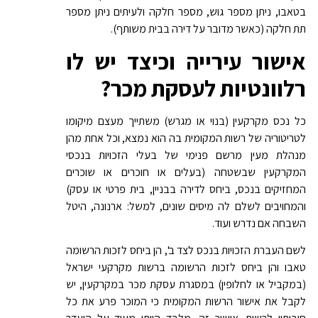
בטאבו, ניתן מספר גוש, מספר חלקה ולעיתים ניתן מספר
תת חלקה (כאשר מדובר על דירה בבית משותף).
אישור עירייה וכיצד יש לו
רלוונטיות לעסקת מכר?
כל נכס מקרקעין (בנוי או מגרש) משתייך מעצם מיקומו
לטריטוריה של רשות המקומית בה הוא נמצא, וכל אחת מהן
מנהלת מעין מרשם פנימי של בעלי הזכויות בנכסי
המקרקעין שבשטחה (בעלים או חוכרים או שוכרים
המחזיקים בנכס, ביחס לדירה בבניין, בית פרטי או עסק)
והמחויבים לשלם לה מיסים שונים, למשל: ארנונה, היטל
השבחה אם נדרש ועוד.
לשם העברת הזכויות בנכס לצד ב', הן ביחס לזכות הרשומה
טאבו והן ביחס לזכות הרשומה ברשות מקרקעי ישראל
(במקביל או לחלופין) במסגרת עסקת מכר במקרקעין, יש
לקבל את אישור הרשות המקומית כי המוכר פרע את כל