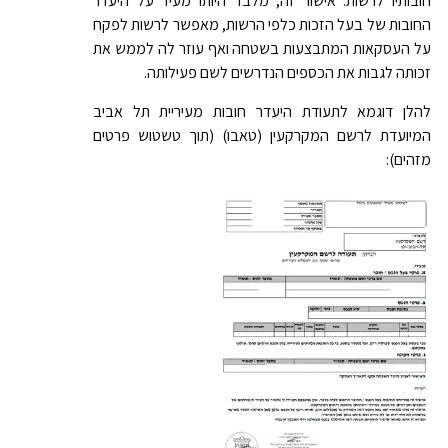
חובותיו לרשות. אישור זה, מלבד היותו מעיד על היעדר
החובות של בעל הזכות כלפי הרשות, מאפשר לרשות לפקח
על העסקאות המתבצעות בשטחה ואף עוזר לה לממש את
זכותה לגבות את הכספים הנדרשים לשם פעילותה.
להלן דוגמא לתעודת היעדר חובות מעיריית תל אביב
המיועדת לרשם המקרקעין (טאבו) (תוך טשטוש פרטים
מזהים):