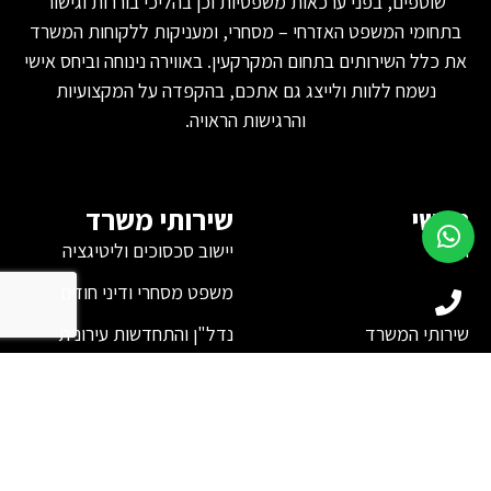
שוטפים, בפני ערכאות משפטיות וכן בהליכי בוררות וגישור
בתחומי המשפט האזרחי – מסחרי, ומעניקות ללקוחות המשרד
את כלל השירותים בתחום המקרקעין. באווירה נינוחה וביחס אישי
נשמח ללוות ולייצג גם אתכם, בהקפדה על המקצועיות
והרגישות הראויה.
ראשי
שירותי משרד
ראשי
יישוב סכסוכים וליטיגציה
אודות
משפט מסחרי ודיני חוזים
שירותי המשרד
נדל"ן והתחדשות עירונית
לקוחות המשרד
קניין רוחני
מהתקשורת
מאמרים